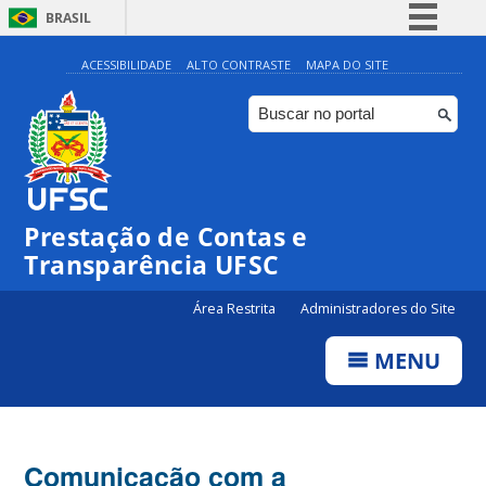
BRASIL
Simplifique!
ACESSIBILIDADE
ALTO CONTRASTE
MAPA DO SITE
Comunica BR
Participe
Acesso à informação
Legislação
Prestação de Contas e
Canais
Transparência UFSC
Área Restrita
Administradores do Site
MENU
Comunicação com a